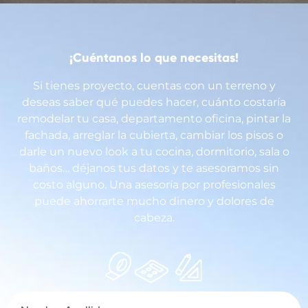
¡Cuéntanos lo que necesitas!
Si tienes proyecto, cuentas con un terreno y
deseas saber qué puedes hacer, cuánto costaría
remodelar tu casa, departamento oficina, pintar la
fachada, arreglar la cubierta, cambiar los pisos o
darle un nuevo look a tu cocina, dormitorio, sala o
baños… déjanos tus datos y te asesoramos sin
costo alguno. Una asesoría por profesionales
puede ahorrarte mucho dinero y dolores de
cabeza.